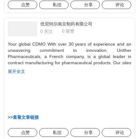
点赞
私信
分享
评论
优尼特尔南京制药有限公司
0 获赞
0 关注
Your global CDMO With over 30 years of experience and an
unwavering commitment to innovation, Unither
Pharmaceuticals, a French company, is a global leader in
contract manufacturing for pharmaceutical products. Our sites
in France, the United States, Brazil, and China offer
展开全文
comprehensive services in innovation, development, and
production to provide you with solutions to meet all your
manufacturing needs. Unither Pharmaceuticals specializes in
the manufacturing and packaging of single doses, particularly
Blow-Fill-Seal (BFS) products and liquid stick packs. We also
manufacture preservative-free multi-doses, vials, sprays,
tablets, tubes, suppositories, and pessaries. Our production
>>查看文章链接
sites in France, the United States, Brazil, and China are
regularly inspected by their supervisory authorities as well as
by numerous national health agencies, attesting to the
点赞
私信
分享
评论
compliance of our facilities and implemented processes.