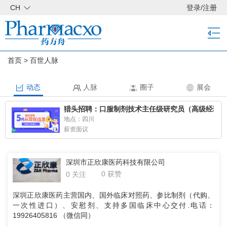
CH
登录
/
注册
首页
>
百世人脉
动态
人脉
圈子
展会
猎头招聘：口服制剂技术主任级研究员（高级经理/
地点：四川
薪资面议
深圳市正欣康医药科技有限公司
0 获赞
0 关注
深圳正欣康医药主营国内、国外临床对照药、参比制剂（代购、
一次性进口）、安慰剂、支持多国临床中心交付.电话：
19926405816 （微信同）