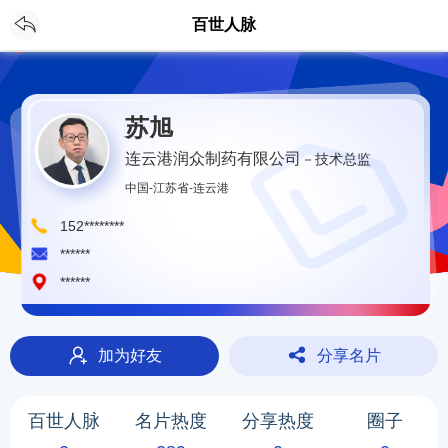
CH
登录
/
注册
百世人脉
苏旭
连云港润众制药有限公司
－技术总监
中国-江苏省-连云港
152********
******
******
加为好友
分享名片
百世人脉
名片热度
分享热度
圈子