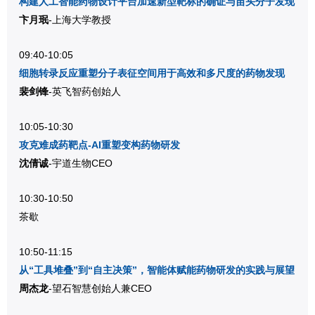
构建人工智能药物设计平台加速新型靶标的确证与苗头分子发现
卞月珉
-上海大学教授
09:40-10:05
细胞转录反应重塑分子表征空间用于高效和多尺度的药物发现
裴剑锋
-英飞智药创始人
10:05-10:30
攻克难成药靶点-AI重塑变构药物研发
沈倩诚
-宇道生物CEO
10:30-10:50
茶歇
10:50-11:15
从“工具堆叠”到“自主决策”，智能体赋能药物研发的实践与展望
周杰龙
-望石智慧创始人兼CEO