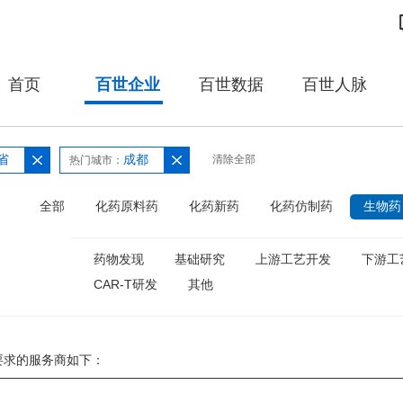
首页
百世企业
百世数据
百世人脉
省
成都
清除全部
热门城市：
：
全部
化药原料药
化药新药
化药仿制药
生物药
药物发现
基础研究
上游工艺开发
下游工
CAR-T研发
其他
要求的服务商如下：