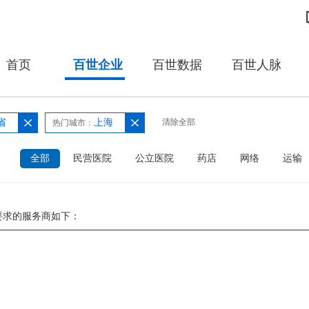
首页
百世企业
百世数据
百世人脉
省
上海
清除全部
热门城市：
：
全部
民营医院
公立医院
药店
网络
运输
要求的服务商如下：