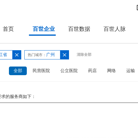
首页
百世企业
百世数据
百世人脉
江省
广州
清除全部
热门城市：
：
全部
民营医院
公立医院
药店
网络
运输
要求的服务商如下：