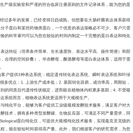
P 生产级实验室和严谨的符合临床注册原则的文件记录体系，能为您的蛋
经过多年的发展，已经变得日趋成熟。但想要在大肠杆菌表达体系获得
大分子蛋白和某些药物类蛋白，一个优质的表达策略必不可少。客户只需
经验的科学家均可以为您在较短的时间内制定一个完整的蛋白表达和纯化
（培养条件简单、生长速度快、表达水平高、操作简便）和部
白表达特征
饰，合理的空间折叠）。
毕赤酵母，酿酒酵母等蛋白表达体系，适用于需
。
为客户提供3种表达系统：稳定遗传转化表达系统、瞬时表达系统和叶绿
多优点：1. 上游生产成本低；2. 基因转化容易，成功率高，周期短，
得到的同质后代遗传性状稳定，进而能在植物体内积累多基因；4. 不受噬
表达系统而言，植物表达系统更适用于大规模生产。
酵
纯化平台
工业级规模发酵技术服务
与
，能够为客户提供
，满足客户对大
发酵技术，拥有多种类型发酵罐、生物反应器，可满足不同产量需求，同
 Biological蛋白纯化仪，可提供大规模纯化技术服务，实现毫克至克级的
流程，能在较短时间获得高产量。此外，我们根据客户的研究需求，为您