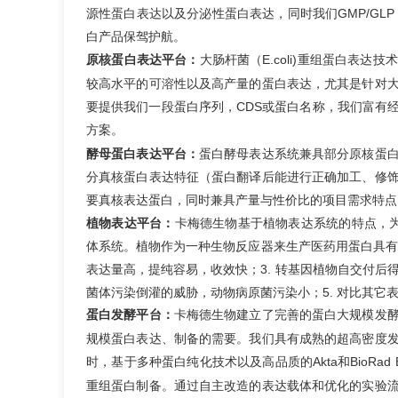
源性蛋白表达以及分泌性蛋白表达，同时我们GMP/GL
白产品保驾护航。
大肠杆菌（E.coli)
原核蛋白表达平台：
重组蛋白表达
技术
较高水平的可溶性以及高产量的蛋白表达，尤其是针对
要提供我们一段蛋白序列，CDS或蛋白名称，我们富有
方案。
蛋白酵母表达系统兼具部分
酵母蛋白表达平台：
原核蛋
分真核蛋白表达特征（蛋白翻译后能进行正确加工、修
要真核表达蛋白，同时兼具产量与性价比的项目需求特点
植物表达平台
：
卡梅德生物基于植物表达系统的特点，
植物作为一种生物反应器来生产医药用蛋白具有很
体系统。
表达量高，提纯容易，收效快；3. 转基因植物自交付后
菌体污染倒灌的威胁，动物病原菌污染小；5. 对比其它
蛋白大规模发
蛋白发酵平台
：
卡梅德生物建立了完善的
规模蛋白表达、制备的需要。我们具有成熟的超高密度
时，基于多种蛋白纯化技术以及高品质的Akta和BioRad
重组蛋白制备。通过自主改造的表达载体和优化的实验