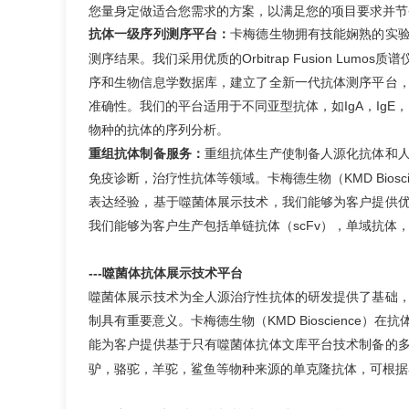
您量身定做适合您需求的方案，以满足您的项目要求并节
抗体一级序列测序平台：
卡梅德生物拥有技能娴熟的实
测序结果。我们采用优质的Orbitrap Fusion Lumos
序和生物信息学数据库，建立了全新一代抗体测序平台
准确性。我们的平台适用于不同亚型抗体，如IgA，IgE
物种的抗体的序列分析。
重组抗体制备服务：
重组抗体生产使制备
人源化抗体
和
免疫诊断，治疗性抗体等领域。卡梅德生物（KMD Biosci
表达
经验，基于
噬菌体展示技术
，我们能够为客户提供
我们能够为客户生产包括
单链抗体（scFv）
，单域抗体，
---噬菌体抗体展示技术平台
噬菌体展示技术
为全人源治疗性抗体的研发提供了基础
制具有重要意义。卡梅德生物（KMD Bioscienc
能为客户提供基于只有噬菌体抗体文库平台技术制备的
驴，骆驼，羊驼，鲨鱼等物种来源的单克隆抗体，可根据