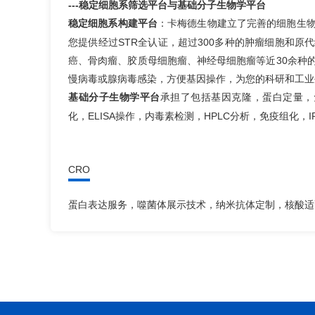
--稳定细胞系筛选平台与基础分子生物学平台
-
稳定细胞系构建平台
：
卡梅德生物建立了完善的
细胞生
您提供经过STR全认证，超过300多种的肿瘤细胞和
癌、骨肉瘤、胶质母细胞瘤、神经母细胞瘤等近30余种
慢病毒或腺病毒感染，方便基因操作，为您的科研和工业
基础分子生物学平台
承担了包括
基因克隆
，
蛋白定量
，
化
，
ELISA操作
，
内毒素检测
，HPLC分析，
免疫组化
，
I
CRO
蛋白表达服务，噬菌体展示技术，纳米抗体定制，核酸适