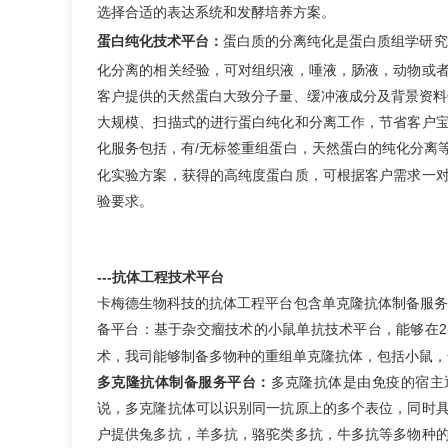
选择合适的表达系统和发酵培养方案。
蛋白质的分离纯化
是蛋白质组学研究
蛋白纯化技术平台
：
化
分离
的相关
经验
，
可对
组织液，唾液，肠液，动物或
客户提供的天然蛋白大致分子量、缓冲液成分及背景资料
大规模、扫描式的进行蛋白纯化和分离工作，节省客户
化服务包括，有/无标签重组蛋白，天然蛋白的纯化分离
化实验方案，获得的高纯度蛋白质，可根据客户需求一
验要求。
---抗体工程技术平台
卡梅德生物科技的抗体工程平台包含
单克隆抗体制备服务
备平台：基于杂交瘤技术的小鼠单抗技术平台，能够在2
术，我司能够制备多物种的重组单克隆抗体，包括小鼠，
多克隆抗体是由免疫的宿主
多克隆抗体制备服务平台：
说，多克隆抗体可以识别同一抗原上的多个表位，同时
户提供兔多抗，羊多抗，骆驼类多抗，牛多抗等多物种