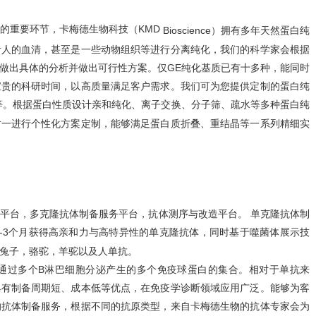
的重要环节，卡梅德生物科技（KMD
Bioscience）
拥有
多年
天然
蛋白纯
者人的血清，甚至是一些动物组织
等进行
分离纯化
，
我们的科学家会根据
做出具体的分析并做出可行性方案。仅GE纯化基质已有十多种，能同时
宝贵的科研时间，以高质量满足客户需求。我们可为您提供定制的蛋白纯
等。根据蛋白性质设计亲和纯化、离子交换、分子筛、疏水等多种蛋白纯
对一进行个性化方案定制，能够满足蛋白质折叠、重结晶等一系列精细实
平台
，
多克隆抗体制备服务平台
，抗体测序与改造平台。 单克隆抗体制
-3个月获得高亲和力与高特异性的单克隆抗体，同时基于噬菌体展示技
兔子，骆驼，羊驼以及人单抗。
通过多个B淋巴细胞分泌产生的多个免疫球蛋白的集合。相对于单抗来
具有制备周期短、成本低等优点，在免疫学诊断领域应用广泛。
能够为客
的抗体制备服务，根据不同的抗原类型，来自卡梅德生物的抗体专家会为