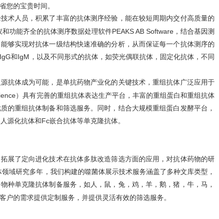
省您的宝贵时间。
验技术人员，积累了丰富的抗体测序经验，能在较短周期内交付高质量的
质谱仪和功能齐全的抗体测序数据处理软件PEAKS AB Software，结合基因测
，能够实现对抗体一级结构快速准确的分析，从而保证每一个抗体测序的
，IgG和IgM，以及不同形式的抗体，如荧光偶联抗体，固定化抗体，不同
人源抗体成为可能，是单抗药物产业化的关键技术，
重组抗体
广泛应用于
ence）具有完善的
重组抗体表达生产平台
，丰富的重组蛋白和
重组抗体
优质的重组抗体制备和筛选服务。同时，结合
大规模重组蛋白发酵平台
，
人源化抗体和Fc嵌合抗体等单克隆抗体。
，拓展了定向进化技术在抗体多肽改造筛选方面的应用，对抗体药物的研
e）在抗体领域研究多年，我们构建的噬菌体展示技术服务涵盖了多种文库类型，
多物种
单克隆抗体制备服务
，如人，鼠，兔，鸡，羊，鹅，猪，牛，马，
客户的需求提供定制服务，并提供灵活有效的筛选服务。