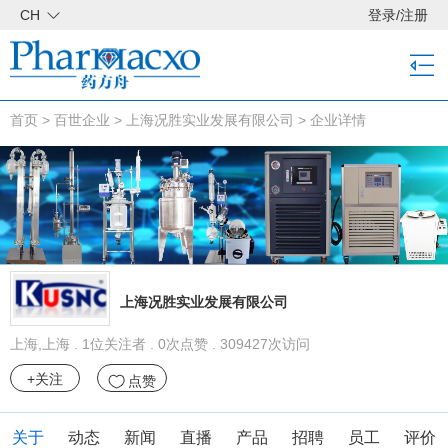
CH
登录
/
注册
首页
>
百世企业
>
上海况胜实业发展有限公司
>
企业详情
上海况胜实业发展有限公司
上海,上海 . 1位关注者 . 0次点赞 . 309427次访问
+关注
点赞
关于
动态
新闻
直播
产品
招聘
员工
评价