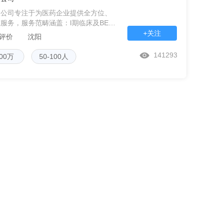
限公司专注于为医药企业提供全方位、
服务，服务范畴涵盖：I期临床及BE试
、医疗器械临床试验、保健食品人体试食试
+关注
条评价
沈阳
141293
00万
50-100人