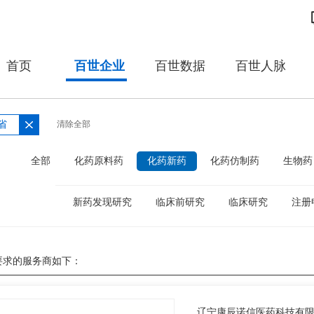
首页
百世企业
百世数据
百世人脉
省
清除全部
：
全部
化药原料药
化药新药
化药仿制药
生物药
新药发现研究
临床前研究
临床研究
注册
要求的服务商如下：
辽宁康辰诺信医药科技有