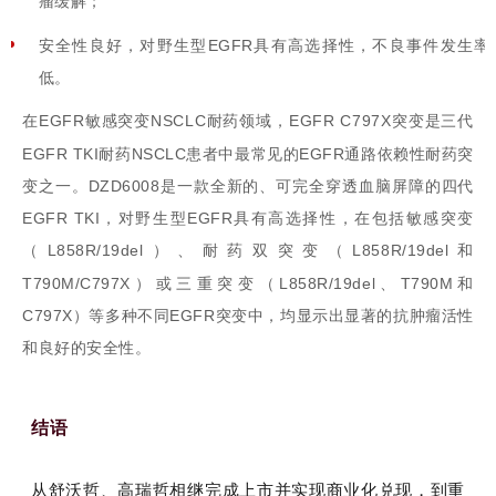
瘤缓解；
安全性良好，对野生型EGFR具有高选择性，不良事件发生率
低。
在EGFR敏感突变NSCLC耐药领域，EGFR C797X突变是三代
EGFR TKI耐药NSCLC患者中最常见的EGFR通路依赖性耐药突
变之一。DZD6008是一款全新的、可完全穿透血脑屏障的四代
EGFR TKI，对野生型EGFR具有高选择性，在包括敏感突变
（L858R/19del）、耐药双突变（L858R/19del和
T790M/C797X）或三重突变（L858R/19del、T790M和
C797X）等多种不同EGFR突变中，均显示出显著的抗肿瘤活性
和良好的安全性。
结语
从舒沃哲、高瑞哲相继完成上市并实现商业化兑现，到重