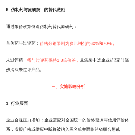
5. 仿制药与
原研药
的替代激励
通过限价政策倒逼仿制药替代原研药：
首仿药与过评药：
价格分别限制为参比制剂的60%和70%；
未过评药：
且集采中选企业超3家时逐
需与过评药保持1.8倍价差，
步淘汰未过评产品。
三、实施影响分析
1. 行业层面
企业合规压力增加：企业需应对全国统一的价格监测与信用评价体
系，虚报价格或供应中断将被纳入黑名单并面临跨省联合惩戒；