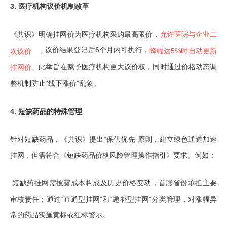
3. 医疗机构议价机制改革
《共识》明确挂网价为医疗机构采购最高限价，
允许医院与企业
二
议价结果登记后6个月内可执行，
降幅达5%时自动更新
次议价
，
此举旨在赋予医疗机构更大议价权，同时通过价格动态调
挂网价。
整机制防止“线下涨价”乱象。
4. 短缺药品的特殊管理
针对短缺药品，《共识》提出“保供优先”原则，建立绿色通道加速
挂网，但需符合《短缺药品价格风险管理操作指引》要求。例如：
短缺药挂网需披露成本构成及历史价格变动，首涨省份承担主要
审核责任；通过“直通型挂网”和“递补型挂网”分类管理，对涨幅异
常的药品实施黄标或红标警示。