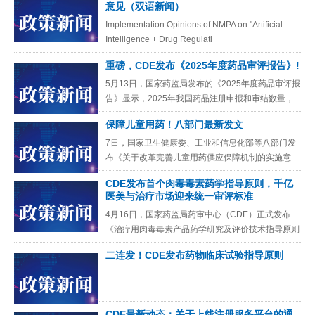
意见（双语新闻）
Implementation Opinions of NMPA on "Artificial
Intelligence + Drug Regulati
重磅，CDE发布《2025年度药品审评报告》!
5月13日，国家药监局发布的《2025年度药品审评报
告》显示，2025年我国药品注册申报和审结数量，
双双创历史新高。2025年国家药监局药品审评中心
保障儿童用药！八部门最新发文
全年受理各类
7日，国家卫生健康委、工业和信息化部等八部门发
布《关于改革完善儿童用药供应保障机制的实施意
见》，对2014年原国家卫生计生委等6部门联合印发
CDE发布首个肉毒毒素药学指导原则，千亿
的《关于保障儿童用药
医美与治疗市场迎来统一审评标准
4月16日，国家药监局药审中心（CDE）正式发布
《治疗用肉毒毒素产品药学研究及评价技术指导原则
（征求意见稿）》，面向社会公开征求意见，反馈截
二连发！CDE发布药物临床试验指导原则
止时间为2026 年
CDE最新动态：关于上线注册服务平台的通