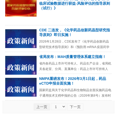
意见》（国办发〔202
临床试验数据进行获益-风险评估的指导原则
（试行）》
CDE 二连发，《化学药品创新药晶型研究指
导原则》即日实施！
2026年1月28日，CDE发布了《化学药品创新药晶
型研究技术指导原则》和《预防用 mRNA 疫苗药学
研究技术指导原则》，均发布之日实施！《化学药品
省局发布：MAH质量管理体系建立指南！
创新药晶型研
省内各药品上市许可持有人、药品生产企业，省局机
关各处室、分局、直属单位：药品上市许可持有人
（以下简称持有人）质量管理体系的建设，在贯彻实
NMPA重磅发布！2026年3月1日起，药品
施《中华人民共和国药品管
eCTD申报全面实施！
国家药监局关于化学药品和生物制品全面实施药品电
子通用技术文档申报的公告（2026年第8号）发布时
间：2026-01-15 为加强药品全生命周期监管和数智
上一页
下一页
监管，