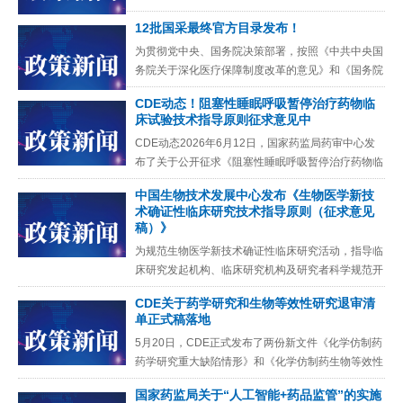
决策部署，巩固完善国家基本药物制度，根据《基本
​12批国采最终官方目录发布！
医疗卫生与健康促进法》
为贯彻党中央、国务院决策部署，按照《中共中央国
务院关于深化医疗保障制度改革的意见》和《国务院
办公厅关于推动药品集中带量采购工作常态化制度化
CDE动态！阻塞性睡眠呼吸暂停治疗药物临
开展的意见》（国办发〔
床试验技术指导原则征求意见中
CDE动态2026年6月12日，国家药监局药审中心发
布了关于公开征求《阻塞性睡眠呼吸暂停治疗药物临
床试验技术指导原则（征求意见稿）》意见的通知，
​中国生物技术发展中心发布《生物医学新技
现全文转载如下。
术确证性临床研究技术指导原则（征求意见
稿）》
为规范生物医学新技术确证性临床研究活动，指导临
床研究发起机构、临床研究机构及研究者科学规范开
展高质量临床研究，获取可用于生物医学新技术临床
​CDE关于药学研究和生物等效性研究退审清
转化应用评价的关键性临
单正式稿落地
5月20日，CDE正式发布了两份新文件《化学仿制药
药学研究重大缺陷情形》和《化学仿制药生物等效性
研究重大缺陷情形》。附件：1.化学仿制药药学研究
国家药监局关于“人工智能+药品监管”的实施
重大缺陷情形附件