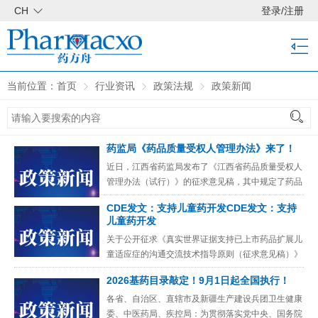
CH
登录
/
注册
当前位置：
首页
行业资讯
政策法规
政策新闻
药监局《药品质量受权人管理办法》来了！
近日，江西省药监局发布了《江西省药品质量受权人
管理办法（试行）》的征求意见稿，其中规定了药品
上市许可持有人、药品生产企业（药用辅料、药包材
CDE发文：支持儿童药开发CDE发文：支持
生产企业参照执行）质量
儿童药开发
关于公开征求《真实世界证据支持已上市药品扩展儿
童适应症的沟通交流技术指导原则（征求意见稿）》
意见的通知发布日期：20260714为推动我国儿童用
2026基药目录敲定！9月1日起全国执行！
药研发，提高临床
各省、自治区、直辖市及新疆生产建设兵团卫生健康
委、中医药局、疾控局：为贯彻落实党中央、国务院