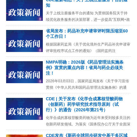
知
关于上线注册服务平台的通知 为贯彻国务院关于持
续优化政务服务的决策部署，进一步提高“互联网+政
务服务”水平，我中心将“行政受理服务专栏”升级
省局发布：药品补充申请审评时限压缩至60
为“注册
个工作日！
根据国家药监局《关于优化境外生产药品补充申请审
评审批程序试点工作的通知》（国药监药注
〔2025〕17号）精神，为切实做好优化境外生产药
​NMPA明确：2026版《药品管理法实施条
品补充申请审评审批程序试点
例》宣贯的重点内容！省局与药企必须关
注！
2026年03月03日，国家药监局发布《关于学习宣传
贯彻《中华人民共和国药品管理法实施条例》的通
知》，要求各单位做好新修订《条例》的学习宣传贯
CDE | 关于发布《化学合成寡核苷酸药物
彻工作，深入学习领
（创新药）药学研究技术指导原则（试
行）》的通告（2026年第21号）
化学合成的寡核苷酸类药物为近年来受到较多关注的
创新药研发领域。为落实《国务院办公厅关于全面深
化药品医疗器械监管改革促进医药产业高质量发展的
CDE发布《新药全球同步研发中基于多区域