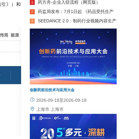
药方舟-企业入驻流程（网页版）
1
指引》）和
药监局发布：7月1日起 《药品受托生产
2
意见书》可线上办理！
SEEDANCE 2.0：制药行业视频内容生产
3
力革命，低成本・高效率・高质量・高精准全
维领跑
创新药前沿技术与应用大会
2026-09-18至2026-09-18
上海市 上海市