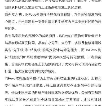
细胞状态演化的数字模型，并形成自我强化的"干湿闭环"，将虚拟
细胞从科研概念加速推向工业级高效研发工具的进程。
自创立之初，INFevo便秉持全球化商业视野，直击药物研发的核
心痛点，并已组建起一支兼具底层科学硬实力与工业交付经验的跨
界团队。
作为晶泰科技内部孵化的战略项目，INFevo 在药物创新价值链上
与晶泰形成高度协同。晶泰在小分子、大分子、多肽及核酸等领域
具备"分子级"和"结构级"的高效设计与筛选能力，而 INFevo 则
从"细胞级"和"系统生物学级"提供AI模型与转化预测。二者的衔
接，首使药物发现链条上长期割裂的分子优化与转化预测有望首次
打通，极大深化双方的能力护城河。
INFevo依托晶泰科技作为上市头部科技企业的行业积淀、工程化
交付底座与全球产业资源，得以快速跨越初创企业的平台建设阶
段。借助中国丰富的科研与多维临床数据资源优势，公司有望加速
实现从前沿技术创新到全球商业落地的完整闭环，通过构建以