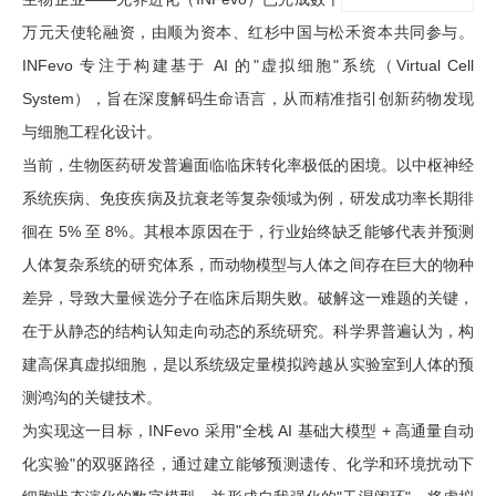
万元天使轮融资，由顺为资本、红杉中国与松禾资本共同参与。
INFevo 专注于构建基于 AI 的"虚拟细胞"系统（Virtual Cell
System），旨在深度解码生命语言，从而精准指引创新药物发现
与细胞工程化设计。
当前，生物医药研发普遍面临临床转化率极低的困境。以中枢神经
系统疾病、免疫疾病及抗衰老等复杂领域为例，研发成功率长期徘
徊在 5% 至 8%。其根本原因在于，行业始终缺乏能够代表并预测
人体复杂系统的研究体系，而动物模型与人体之间存在巨大的物种
差异，导致大量候选分子在临床后期失败。破解这一难题的关键，
在于从静态的结构认知走向动态的系统研究。科学界普遍认为，构
建高保真虚拟细胞，是以系统级定量模拟跨越从实验室到人体的预
测鸿沟的关键技术。
为实现这一目标，INFevo 采用"全栈 AI 基础大模型 + 高通量自动
化实验"的双驱路径，通过建立能够预测遗传、化学和环境扰动下