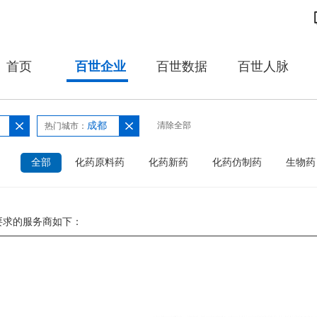
首页
百世企业
百世数据
百世人脉
成都
清除全部
热门城市：
：
全部
化药原料药
化药新药
化药仿制药
生物药
要求的服务商如下：