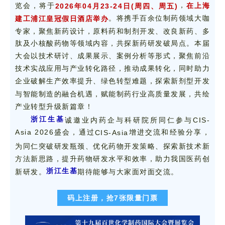
在上海
，
览会，将于
2026年04月23-24日(周四、周五)
将携手百余位制药领域大咖
建工浦江皇冠假日酒店举办
。
专家，聚焦新药设计，原料药和制剂开发、改良新药、多
肽及小核酸药物等领域内容，共探新药研发破局点。
本届
大会以技术研讨、成果展示、案例分析等形式，聚焦前沿
技术实战应用与产业转化路径，推动成果转化，同时助力
企业破解生产效率提升、绿色转型难题，探索新剂型开发
与智能制造的融合机遇，赋能制药行业高质量发展，共绘
产业转型升级新篇章！
浙江生基
诚邀业内药企与科研院所同仁参与CIS-
Asia 2026盛会，通过
增进交流和经验分享，
CIS-Asia
为同仁突破研发瓶颈、优化药物开发策略、探索新技术新
方法新思路，提升药物研发水平和效率，助力我国医药创
浙江生基
新研发。
期待能够与大家面对面交流。
码上注册，抢7张限量门票