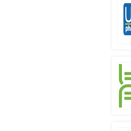
广东省
广西壮族自治区
海南省
重庆
四川省
贵州省
云南省
西藏自治区
陕西省
甘肃省
青海省
宁夏回族自治区