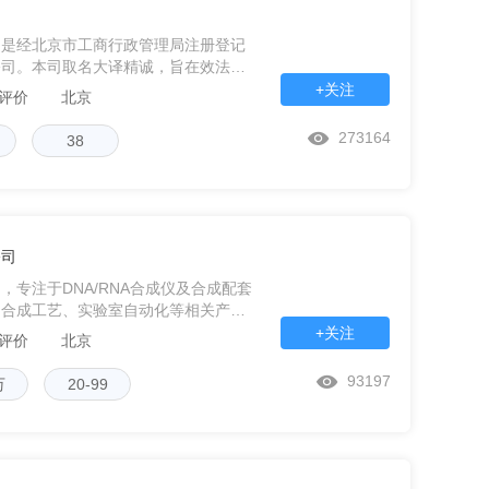
司
司是经北京市工商行政管理局注册登记
公司。本司取名大译精诚，旨在效法大
个医学领域，包括医疗器械、临床试
+关注
条评价
北京
料的翻译。公
273164
38
公司
专注于DNA/RNA合成仪及合成配套
、合成工艺、实验室自动化等相关产品
高效的DNA/RNA合成相关产品及服
+关注
条评价
北京
93197
万
20-99