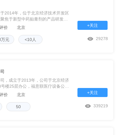
于2014年，位于北京经济技术开发区
来聚焦于新型中药贴膏剂的产品研发和
供高质量、高效率的新型中药贴膏剂产
+关注
条评价
北京
立了完
29278
8万元
<10人
公司
司，成立于2013年，公司于北京经济
3号楼25层办公，福意联医疗设备公司
温冷藏设备专业公司，计划引进和输出
+关注
条评价
北京
类
339219
50