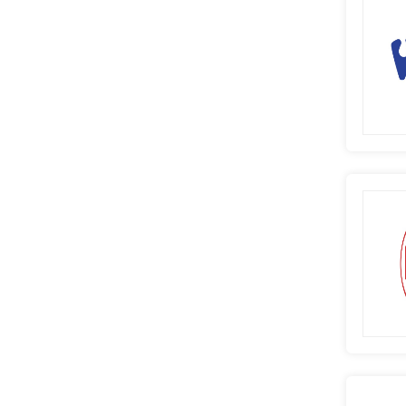
新疆维吾尔自治区
台湾省
香港特别行政区
澳门特别行政区
海外