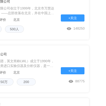
有限公司
限公司创立于1999年，北京市万慧达
年。——总部坐落在北京，并在中国上
宁波、苏州、杭州、天津、重庆等地设
+关注
条评价
北京
4
148250
500人
限公司
，英文简称LWL）成立于1990年，
各类进口实验仪器及分析仪器，是一家
院校、检验检疫、农业、化工、电子、
+关注
条评价
北京
拥有
88775
50万
200
容