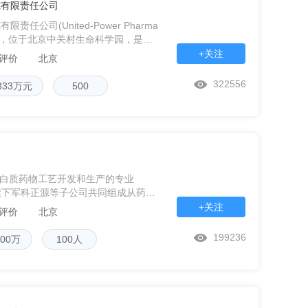
究有限责任公司
任公司(United-Power Pharma
称UPP)，位于北京中关村生命科学园，是一
药效和免疫原
+关注
条评价
北京
322556
3333万元
500
司
蛋白质药物工艺开发和生产的专业
旗下军科正源等子公司共同组成从药物
台。 ➢拥有国际一流的研发生产设
+关注
条评价
北京
质药物国家
199236
000万
100人