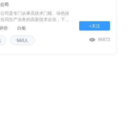
任公司
任公司是专门从事高技术门槛、绿色技
与合同生产业务的高新技术企业，下设
甘肃省仿制药工程技术中心两个省级技
+关注
条评价
白银
负
96872
元
560人